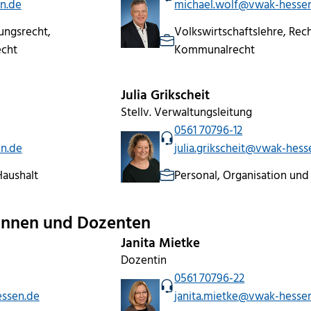
n.de
michael.wolf@vwak-hesse
ungsrecht,
Volkswirtschaftslehre, Re
echt
Kommunalrecht
Julia Grikscheit
Stellv. Verwaltungsleitung
0561 70796-12
n.de
julia.grikscheit@vwak-hess
Haushalt
Personal, Organisation und
innen und Dozenten
Janita Mietke
Dozentin
0561 70796-22
essen.de
janita.mietke@vwak-hesse