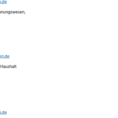
n.de
chnungswesen,
en.de
 Haushalt
n.de