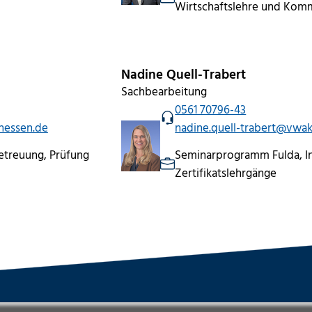
Wirtschaftslehre und Kom
Nadine Quell-Trabert
Sachbearbeitung
0561 70796-43
hessen.de
nadine.quell-trabert@vwa
etreuung, Prüfung
Seminarprogramm Fulda, I
Zertifikatslehrgänge