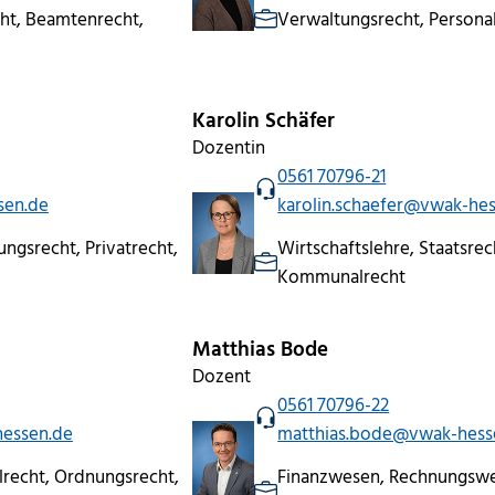
ht, Beamtenrecht,
Verwaltungsrecht, Person
Karolin Schäfer
Dozentin
0561 70796-21
sen.de
karolin.schaefer@vwak-he
ngsrecht, Privatrecht,
Wirtschaftslehre, Staatsrech
Kommunalrecht
Matthias Bode
Dozent
0561 70796-22
essen.de
matthias.bode@vwak-hess
lrecht, Ordnungsrecht,
Finanzwesen, Rechnungsw