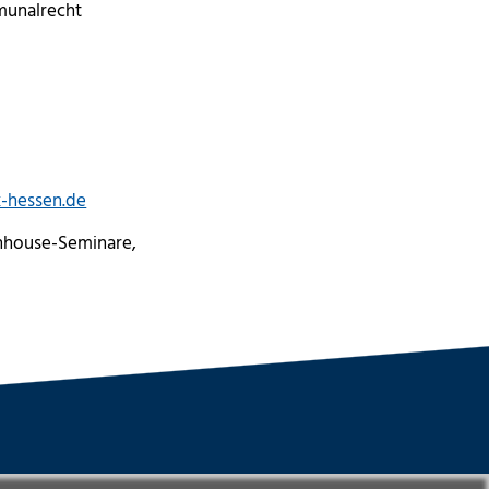
munalrecht
k-hessen.de
nhouse-Seminare,