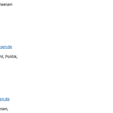
alwesen
ssen.de
t, Politik,
en.de
esen,