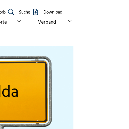
orb
Suche
Download
show submenu for “standorte”
show submenu for “verband”
rte
Verband